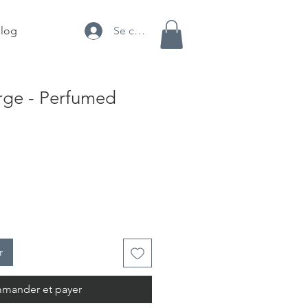
Se connecter
log
rge - Perfumed
r
mander et payer