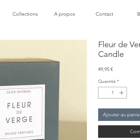
Collections
A propos
Contact
B
Fleur de Ve
Candle
Prix
49,95 €
Quantité
*
Ajouter au panie
Com