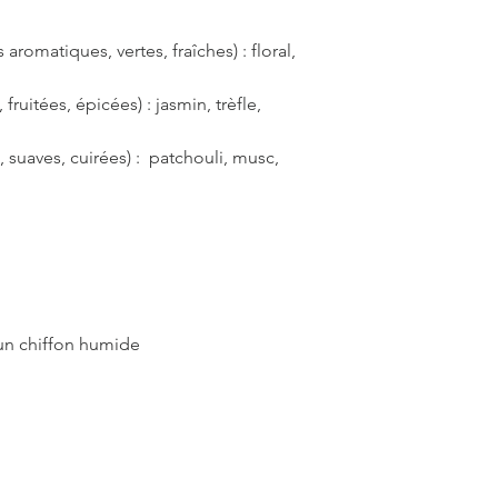
omatiques, vertes, fraîches) : floral,
ruitées, épicées) : jasmin, trèfle,
suaves, cuirées) : patchouli, musc,
n chiffon humide